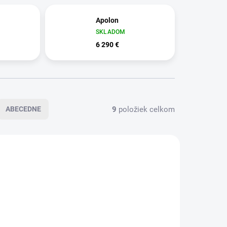
Apolon
SKLADOM
6 290 €
9
položiek celkom
ABECEDNE
199 X 199 X 78 CM