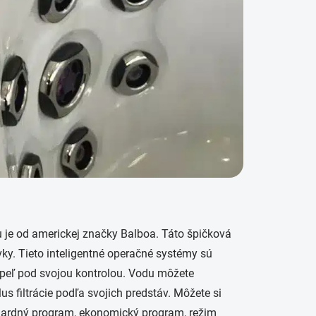
 je od americkej značky Balboa.
Táto špičková
vky. Tieto inteligentné operačné systémy sú
úpeľ pod svojou kontrolou. Vodu môžete
us filtrácie podľa svojich predstáv.
Môžete si
dardný program, ekonomický program, režim