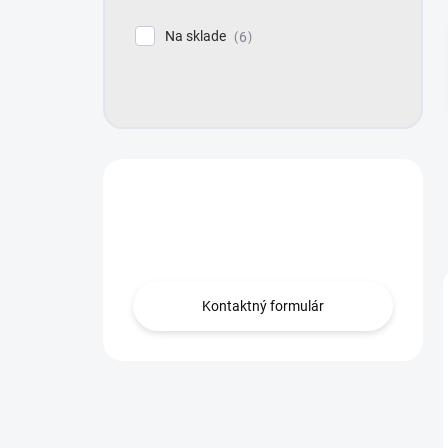
e
l
Na sklade
6
Máte otázku?
Obráťte sa na nás.
Kontaktný formulár