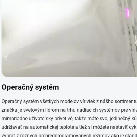
Operačný systém
Operačný systém všetkých modelov víriviek z nášho sortimentu
značka je svetovým lídrom na trhu riadiacich systémov pre víri
mimoriadne užívateľsky prívetivé, takže
m
áte svoj jedinečný k
udržiavať na automatickej teplote a tiež si môžete nastaviť cykl
vybrať z rôznych prepredprogramovaných režimov ako je štan