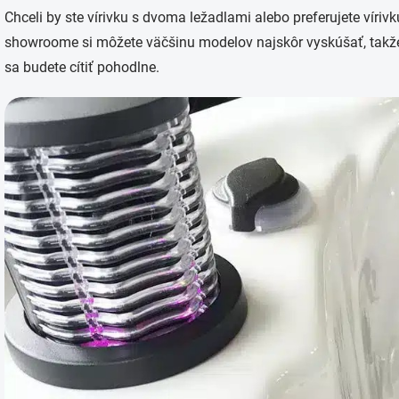
k
Chceli by ste vírivku s dvoma ležadlami alebo preferujete vír
y
v
showroome si môžete väčšinu modelov najskôr vyskúšať, takže si 
ý
sa budete cítiť pohodlne.
p
i
s
u