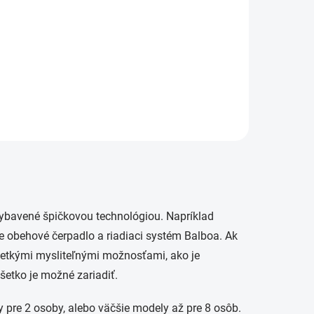
Zeus
10 995 €
etail
Detail
vybavené špičkovou technológiou. Napríklad
ne obehové čerpadlo a riadiaci systém Balboa.
Ak
všetkými mysliteľnými možnosťami, ako je
šetko je možné zariadiť.
y pre 2 osoby, alebo väčšie modely až pre 8 osôb.