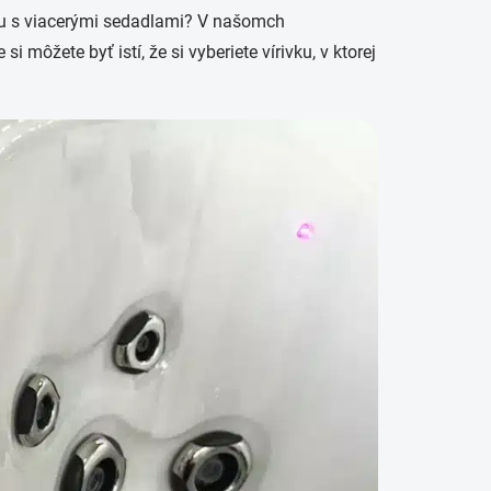
ivku s viacerými sedadlami? V našomch
môžete byť istí, že si vyberiete vírivku, v ktorej