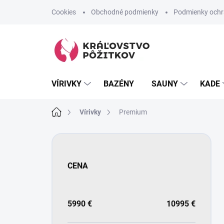
Prejsť
Cookies
Obchodné podmienky
Podmienky ochr
na
obsah
VÍRIVKY
BAZÉNY
SAUNY
KADE
Domov
Vírivky
Premium
B
o
č
CENA
n
ý
p
a
5990
€
10995
€
n