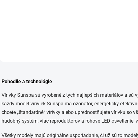
Python
Poseidon
8 450 €
10 495 €
Do košíka
D
O
v
Pohodlie a technológie
l
á
d
Vírivky Sunspa sú vyrobené z tých najlepších materiálov a sú 
a
každý model víriviek Sunspa má ozonátor, energeticky efektív
c
i
chcete „štandardné“ vírivky alebo uprednostňujete vírivku so 
e
hudobný systém, viac reproduktorov a rohové LED osvetlenie, v
p
r
v
Všetky modely majú originálne usporiadanie, či už sú to model