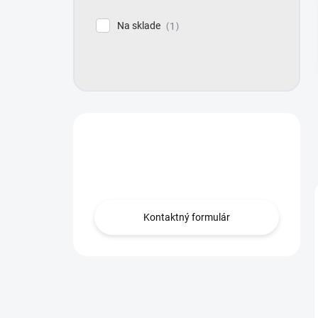
e
l
Na sklade
1
Máte otázku?
Obráťte sa na nás.
Kontaktný formulár