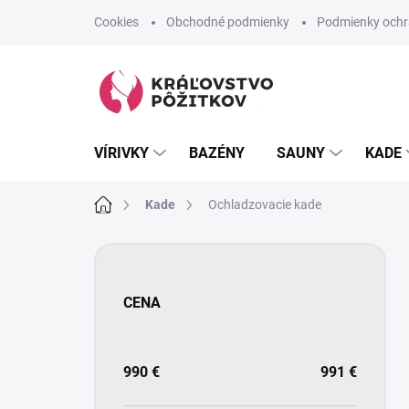
Prejsť
Cookies
Obchodné podmienky
Podmienky ochr
na
obsah
VÍRIVKY
BAZÉNY
SAUNY
KADE
Domov
Kade
Ochladzovacie kade
B
o
č
CENA
n
ý
p
a
990
€
991
€
n