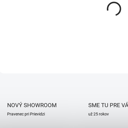
t
u
o
k
Ochladzovacia kaďa
v
t
pre 1 osobu
o
990 €
v
Detail
O
v
l
á
d
NOVÝ SHOWROOM
SME TU PRE V
a
c
Pravenec pri Prievidzi
už 25 rokov
i
e