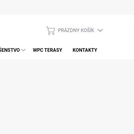
PRÁZDNY KOŠÍK
NÁKUPNÝ
KOŠÍK
ŠENSTVO
WPC TERASY
KONTAKTY