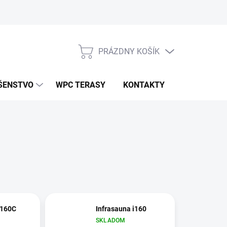
PRÁZDNY KOŠÍK
NÁKUPNÝ
KOŠÍK
ŠENSTVO
WPC TERASY
KONTAKTY
i160C
Infrasauna i160
SKLADOM