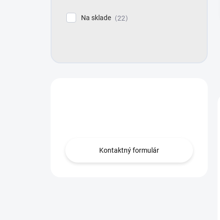
e
l
Na sklade
22
Máte otázku?
Obráťte sa na nás.
Kontaktný formulár