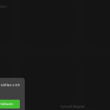
ajov
súhlas s ich
Súhlasím
Vytvoril Shoptet