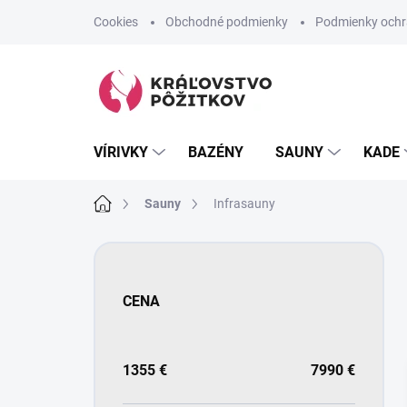
Prejsť
Cookies
Obchodné podmienky
Podmienky ochr
na
obsah
VÍRIVKY
BAZÉNY
SAUNY
KADE
Domov
Sauny
Infrasauny
B
o
č
CENA
n
ý
p
a
1355
€
7990
€
n