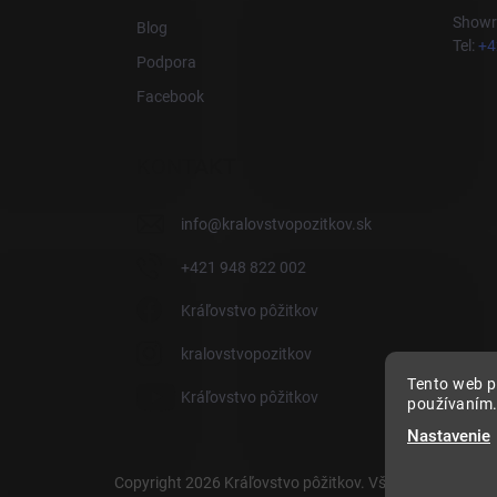
Showro
Blog
Tel:
+4
Podpora
Facebook
KONTAKT
info
@
kralovstvopozitkov.sk
+421 948 822 002
Kráľovstvo pôžitkov
kralovstvopozitkov
Tento web p
Kráľovstvo pôžitkov
používaním.
Nastavenie
Copyright 2026
Kráľovstvo pôžitkov
. Všetky práva vyhr