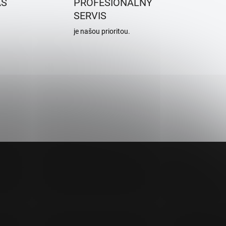
ÁS
PROFESIONÁLNY
o
SERVIS
v
je našou prioritou.
a
n
i
e