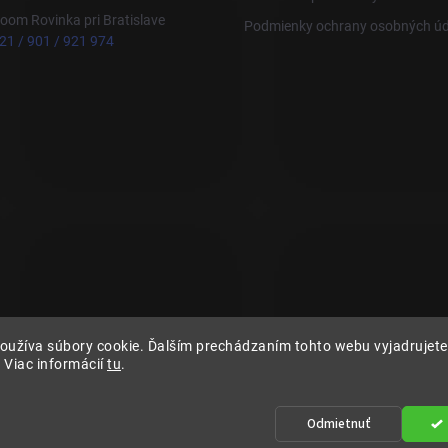
om Rovinka pri Bratislave
Podmienky ochrany osobných úd
21 / 901 / 921 974
oužíva súbory cookie. Ďalším prechádzaním tohto webu vyjadrujete 
 Viac informácií
tu
.
Odmietnuť
adené. Nastavenie | Úprava | Custom =
Netmedia s.r.o.