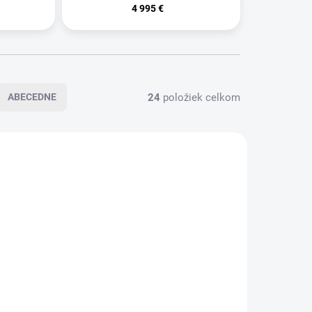
4 995 €
24
položiek celkom
ABECEDNE
1 OSOBA
Infračervené kreslo