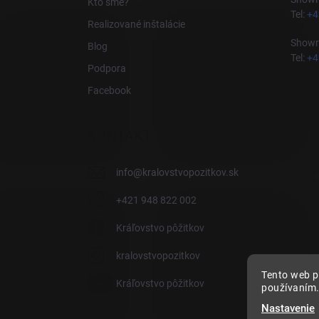
Kto sme?
e
Tel:
+4
Realizované inštalácie
Showro
Blog
Tel:
+4
Podpora
Facebook
KONTAKT
info
@
kralovstvopozitkov.sk
+421 948 822 002
Kráľovstvo pôžitkov
kralovstvopozitkov
Tento web p
Kráľovstvo pôžitkov
používaním.
Nastavenie