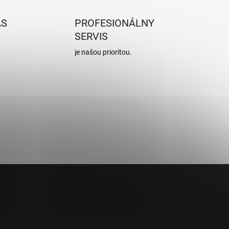
n
k
ÁS
PROFESIONÁLNY
o
SERVIS
v
je našou prioritou.
a
n
i
e