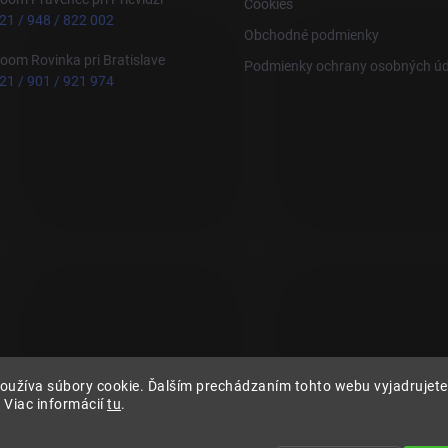
Cookies
21 / 948 / 822 002
Obchodné podmienky
om Rovinka pri Bratislave
Podmienky ochrany osobných úd
21 / 901 / 921 974
oužíva súbory cookie. Ďalším prechádzaním tohto webu vyjadrujete 
 Viac informácií
tu
.