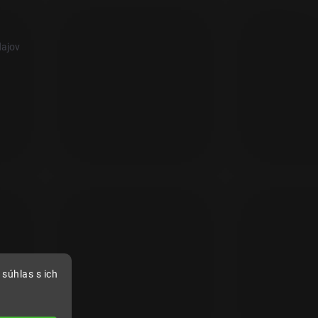
ajov
súhlas s ich