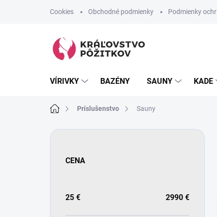
Prejsť
Cookies
Obchodné podmienky
Podmienky ochr
na
obsah
VÍRIVKY
BAZÉNY
SAUNY
KADE
Domov
Príslušenstvo
Sauny
B
o
č
CENA
n
ý
p
a
25
€
2990
€
n