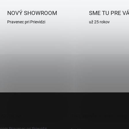
c
i
e
NOVÝ SHOWROOM
SME TU PRE V
p
Pravenec pri Prievidzi
už 25 rokov
r
v
k
y
v
ý
p
i
s
u
OWROOM
INFORMÁCIE PRE VÁS
om Pravenec pri Prievidzi