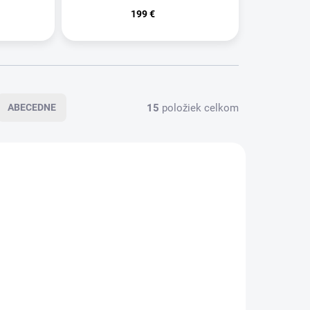
199 €
15
položiek celkom
ABECEDNE
Drevené vedro s