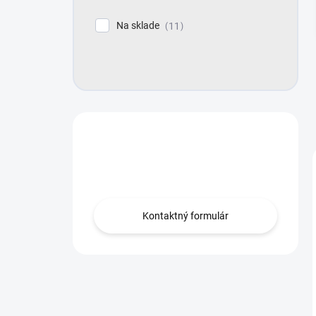
e
l
Na sklade
11
Máte otázku?
Obráťte sa na nás.
Kontaktný formulár