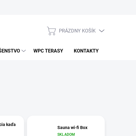
PRÁZDNY KOŠÍK
NÁKUPNÝ
KOŠÍK
ŠENSTVO
WPC TERASY
KONTAKTY
cia kaďa
Sauna wi-fi Box
SKLADOM