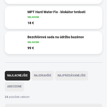
MPT Hard Water Fix - blokátor tvrdosti
SKLADOM
18 €
Bezchlórová sada na údržbu bazénov
SKLADOM
99 €
R
a
NAJLACNEJŠIE
NAJDRAHŠIE
NAJPREDÁVANEJŠIE
d
e
ABECEDNE
n
i
24
položiek celkom
e
p