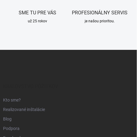
p
i
SME TU PRE VÁS
PROFESIONÁLNY SERVIS
s
u
už 25 rokov
je našou prioritou.
Z
á
p
ä
t
i
KRÁĽOVSTVO PÔŽITKOV
e
Kto sme?
Realizované inštalácie
Blog
Podpora