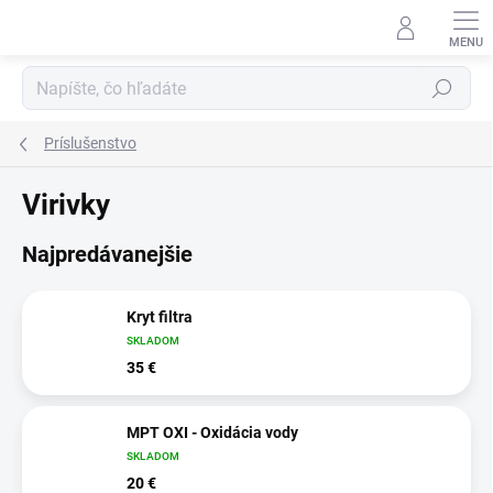
Prejsť
na
obsah
Hľadať
Príslušenstvo
Virivky
Najpredávanejšie
Kryt filtra
SKLADOM
35 €
MPT OXI - Oxidácia vody
SKLADOM
20 €