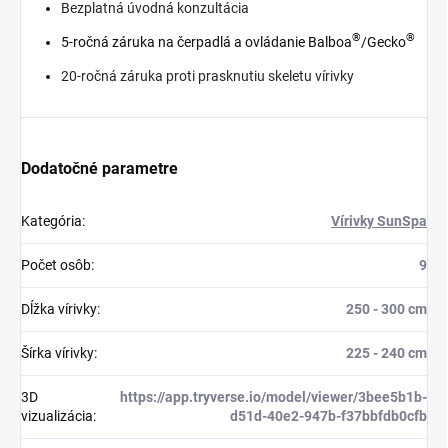
Bezplatná úvodná konzultácia
®
®
5-ročná záruka na čerpadlá a ovládanie Balboa
/Gecko
20-ročná záruka proti prasknutiu skeletu vírivky
Dodatočné parametre
Kategória
:
Vírivky SunSpa
Počet osôb
:
9
Dĺžka vírivky
:
250 - 300 cm
Šírka vírivky
:
225 - 240 cm
3D
https://app.tryverse.io/model/viewer/3bee5b1b-
vizualizácia
:
d51d-40e2-947b-f37bbfdb0cfb