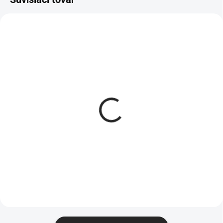
Zdvihák termokrytu
Ochranný obal
spodný
termokrytu
290 €
60 €
od
Do košíka
Detail