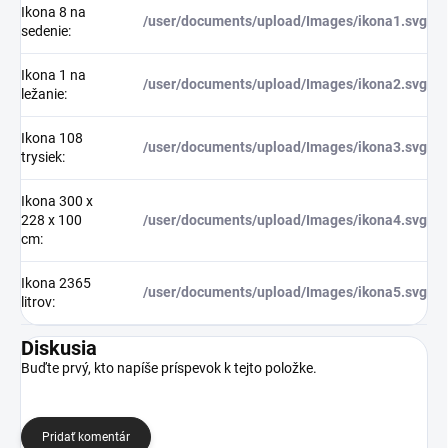
Ikona 8 na
/user/documents/upload/Images/ikona1.svg
sedenie
:
Ikona 1 na
/user/documents/upload/Images/ikona2.svg
ležanie
:
Ikona 108
/user/documents/upload/Images/ikona3.svg
trysiek
:
Ikona 300 x
228 x 100
/user/documents/upload/Images/ikona4.svg
cm
:
Ikona 2365
/user/documents/upload/Images/ikona5.svg
litrov
:
Diskusia
Buďte prvý, kto napíše príspevok k tejto položke.
Pridať komentár