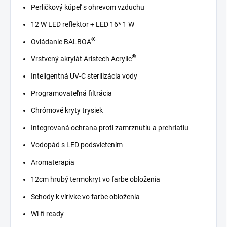
Perličkový kúpeľ s ohrevom vzduchu
12 W LED reflektor + LED 16* 1 W
®
Ovládanie BALBOA
®
Vrstvený akrylát Aristech Acrylic
Inteligentná UV-C sterilizácia vody
Programovateľná filtrácia
Chrómové kryty trysiek
Integrovaná ochrana proti zamrznutiu a prehriatiu
Vodopád s LED podsvietením
Aromaterapia
12cm hrubý termokryt vo farbe obloženia
Schody k vírivke vo farbe obloženia
Wi-fi ready