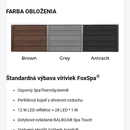
FARBA OBLOŽENIA
®
Štandardná výbava víriviek FoxSpa
Úsporný SpaThermSystem®
Perličkový kúpeľ s ohrevom vzduchu
12 W LED reflektor + 28 LED * 1 W
Dotykové ovládanie BALBOA® Spa Touch
Vrstvený akrylát Aristech Acrylic®