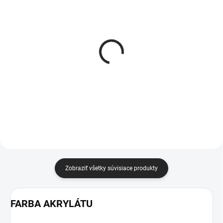
Zdvihák termokrytu
Ochranný obal
spodný
termokrytu
290 €
60 €
od
Do košíka
Detail
Zobraziť všetky súvisiace produkty
FARBA AKRYLÁTU