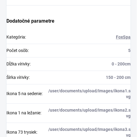
Dodatočné parametre
Kategória
:
FoxSpa
Počet osôb
:
5
Dĺžka vírivky
:
0 - 200cm
Šírka vírivky
:
150 - 200 cm
/user/documents/upload/Images/ikona1.s
Ikona 5 na sedenie
:
vg
/user/documents/upload/Images/ikona2.s
Ikona 1 na ležanie
:
vg
/user/documents/upload/Images/ikona3.s
Ikona 73 trysiek
:
vg