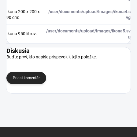
Ikona 200 x 200 x
/user/documents/upload/Images/ikona4.s
90 cm
:
vg
/user/documents/upload/Images/ikona5.sv
Ikona 950 litrov
:
g
Diskusia
Buďte prvý, kto napíše príspevok k tejto položke.
Pridať komentár
Z
á