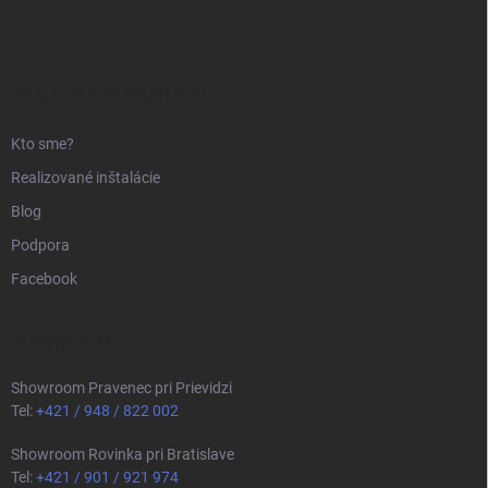
p
ä
t
i
KRÁĽOVSTVO PÔŽITKOV
e
Kto sme?
Realizované inštalácie
Blog
Podpora
Facebook
SHOWROOM
Showroom Pravenec pri Prievidzi
Tel:
+421 / 948 / 822 002
Showroom Rovinka pri Bratislave
Tel:
+421 / 901 / 921 974