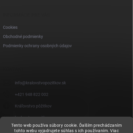
INFORMÁCIE PRE VÁS
Cookies
Obchodné podmienky
Podmienky ochrany osobných údajov
KONTAKT
info
@
kralovstvopozitkov.sk
+421 948 822 002
Kráľovstvo pôžitkov
kralovstvopozitkov
Tento web používa súbory cookie. Ďalším prechádzaním
Kráľovstvo pôžitkov
tohto webu vyjadrujete súhlas s ich používaním. Viac