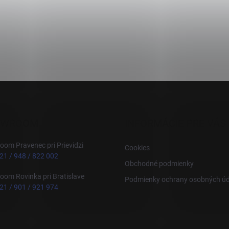
OWROOM
INFORMÁCIE PRE VÁS
om Pravenec pri Prievidzi
Cookies
21 / 948 / 822 002
Obchodné podmienky
om Rovinka pri Bratislave
Podmienky ochrany osobných úd
21 / 901 / 921 974