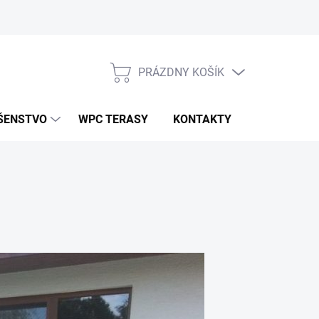
PRÁZDNY KOŠÍK
NÁKUPNÝ
KOŠÍK
ŠENSTVO
WPC TERASY
KONTAKTY