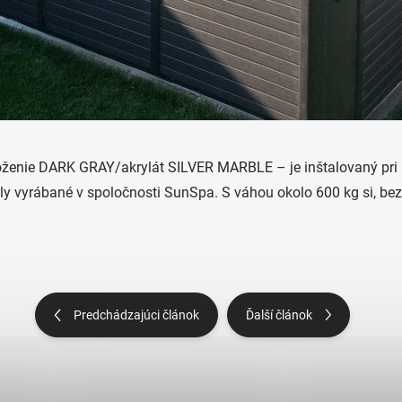
loženie DARK GRAY/akrylát SILVER MARBLE – je inštalovaný pri
y vyrábané v spoločnosti SunSpa. S váhou okolo 600 kg si, bez p
Predchádzajúci článok
Ďalší článok