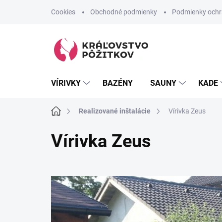
Prejsť
Cookies
Obchodné podmienky
Podmienky ochr
na
obsah
VÍRIVKY
BAZÉNY
SAUNY
KADE
Domov
Realizované inštalácie
Vírivka Zeus
Vírivka Zeus