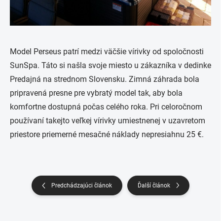
Model Perseus patrí medzi väčšie vírivky od spoločnosti
SunSpa. Táto si našla svoje miesto u zákazníka v dedinke
Predajná na strednom Slovensku. Zimná záhrada bola
pripravená presne pre vybratý model tak, aby bola
komfortne dostupná počas celého roka. Pri celoročnom
používaní takejto veľkej vírivky umiestnenej v uzavretom
priestore priemerné mesačné náklady nepresiahnu 25 €.
Predchádzajúci článok
Ďalší článok