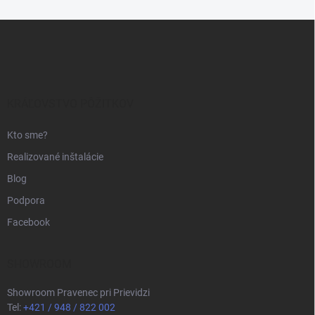
Z
á
p
ä
t
i
KRÁĽOVSTVO PÔŽITKOV
e
Kto sme?
Realizované inštalácie
Blog
Podpora
Facebook
SHOWROOM
Showroom Pravenec pri Prievidzi
Tel:
+421 / 948 / 822 002