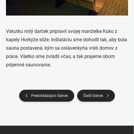
Vskutku milý darček pripravil svojej manželke Kuko z
kapely Horkýže slíže. Inštaláciu sme dohodli tak, aby bola
sauna postavená, kým sa oslávenkyňa vráti domov z
práce. Všetko sme zvládli včas, a tak prajeme obom
príjemné saunovanie.
Predchádzajúci článok
Ďalší článok
Z