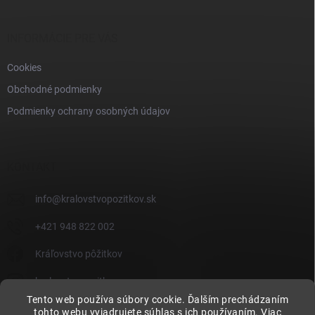
INFORMÁCIE PRE VÁS
Cookies
Obchodné podmienky
Podmienky ochrany osobných údajov
KONTAKT
info
@
kralovstvopozitkov.sk
+421 948 822 002
Kráľovstvo pôžitkov
kralovstvopozitkov
Tento web používa súbory cookie. Ďalším prechádzaním
Kráľovstvo pôžitkov
tohto webu vyjadrujete súhlas s ich používaním. Viac