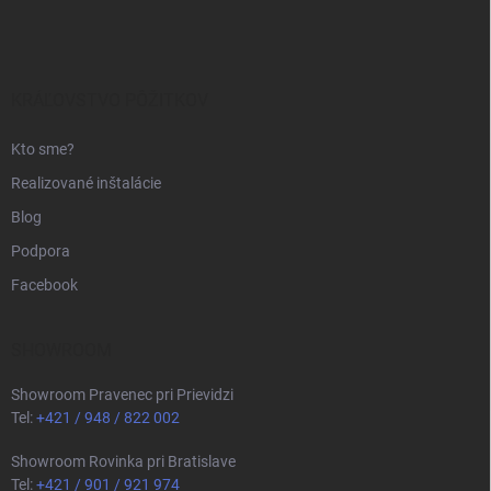
á
p
ä
t
i
KRÁĽOVSTVO PÔŽITKOV
e
Kto sme?
Realizované inštalácie
Blog
Podpora
Facebook
SHOWROOM
Showroom Pravenec pri Prievidzi
Tel:
+421 / 948 / 822 002
Showroom Rovinka pri Bratislave
Tel:
+421 / 901 / 921 974