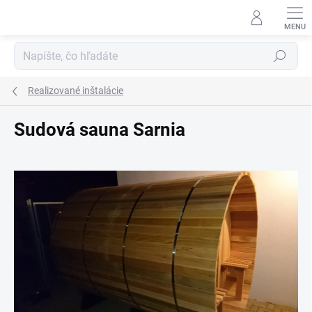
Prejsť
na
obsah
Hľadať
Realizované inštalácie
Sudová sauna Sarnia