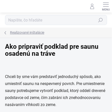
Prejsť
na
obsah
Hľadať
Realizované inštalácie
Ako pripraviť podklad pre saunu
osadenú na tráve
Chceli by sme vám predstaviť jednoduchý spôsob, ako
umiestniť saunu na nespevnený povrch. Pre umiestnenie
sauny potrebujeme vytvoriť podklad, ktorý oddelí drevené
podstavce od zeme, čím zabráni ich znehodnocovaniu
nasávaním vlhkosti zo zeme.