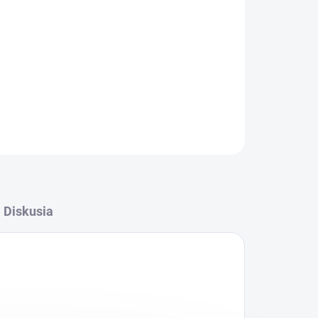
u a terracotty.
Diskusia