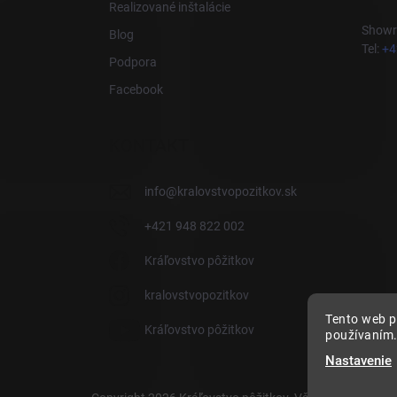
Realizované inštalácie
Showro
Blog
Tel:
+4
Podpora
Facebook
KONTAKT
info
@
kralovstvopozitkov.sk
+421 948 822 002
Kráľovstvo pôžitkov
kralovstvopozitkov
Tento web p
Kráľovstvo pôžitkov
používaním.
Nastavenie