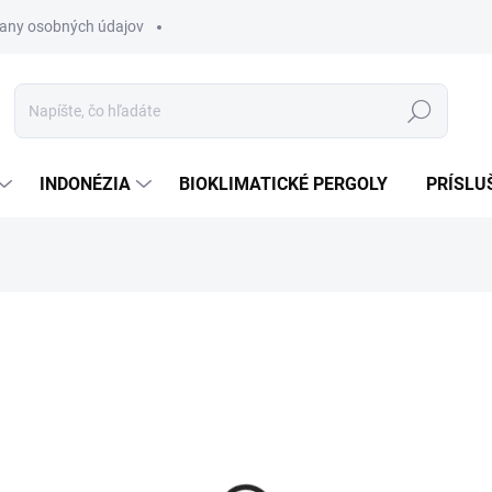
any osobných údajov
Hľadať
INDONÉZIA
BIOKLIMATICKÉ PERGOLY
PRÍSLU
250 €
Jednotková
MOMENTÁLNE NEDOSTUP
cena:
−
+