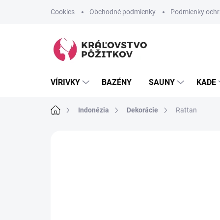
Prejsť
Cookies
Obchodné podmienky
Podmienky ochr
na
obsah
VÍRIVKY
BAZÉNY
SAUNY
KADE
Domov
Indonézia
Dekorácie
Rattan