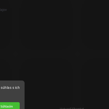
ajov
súhlas s ich
Súhlasím