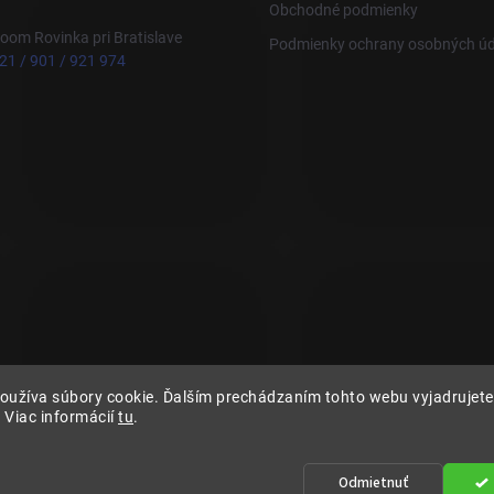
Obchodné podmienky
om Rovinka pri Bratislave
Podmienky ochrany osobných úd
21 / 901 / 921 974
oužíva súbory cookie. Ďalším prechádzaním tohto webu vyjadrujete 
 Viac informácií
tu
.
Odmietnuť