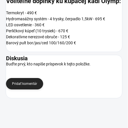
Voliteľné doplnky ku kúpacej kadi Olymp:
Termokryt - 490 €
Hydromasážny systém - 4 trysky, čerpadlo 1,5kW - 695 €
LED osvetlenie - 360 €
Perličkový kúpeľ (10 trysiek) - 670 €
Dekoratívne nerezové obruče - 125 €
Barový pult bor/jas/ced 100/160/200 €
Diskusia
Buďte prvý, kto napíše príspevok k tejto položke.
Pridať komentár