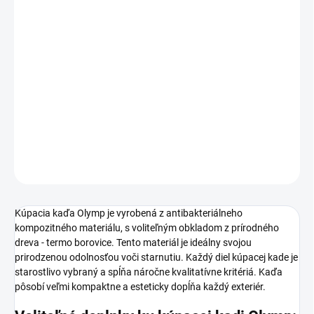
koncepcia a vlastnosti umožňujú výrazne urýchliť čas ohrevu vody
a udržiavanie ohňa v peci s väčším komfortom a bezpečnosťou.
Kúpacie kade majú pec na ohrev vody s výkonom 35 kW, vyrobenú
z nehrdzavejúcej ocele, ktorá je integrovaná do vnútra
kompozitnej vložky. Kúpacie kade sú určené pre vonkajšiu
inštaláciu s celoročným využitím.
Kompozitná vložka je umývateľná a spĺňa hygienické normy pre
inštaláciu vo verejných zariadeniach.
DETAILNÉ INFORMÁCIE
Kúpacia kaďa Olymp je vyrobená z antibakteriálneho
kompozitného materiálu, s voliteľným obkladom z prírodného
dreva - termo borovice. Tento materiál je ideálny svojou
prirodzenou odolnosťou voči starnutiu. Každý diel kúpacej kade je
starostlivo vybraný a spĺňa náročne kvalitatívne kritériá. Kaďa
pôsobí veľmi kompaktne a esteticky dopĺňa každý exteriér.