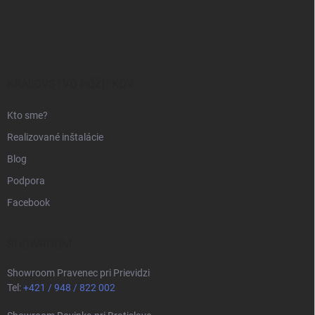
Z
á
p
ä
t
i
KRÁĽOVSTVO PÔŽITKOV
e
Kto sme?
Realizované inštalácie
Blog
Podpora
Facebook
SHOWROOM
Showroom Pravenec pri Prievidzi
Tel:
+421 / 948 / 822 002