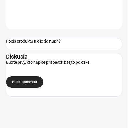
Bolster je ideálny doplnok k laviciam, ležadlám a ostatnému
exotickému nábytku. Návlek so zipsom je vyrobený z keprovej
bavlny a je ho možné prať.
Popis produktu nie je dostupný
Diskusia
Buďte prvý, kto napíše príspevok k tejto položke.
Pridať komentár