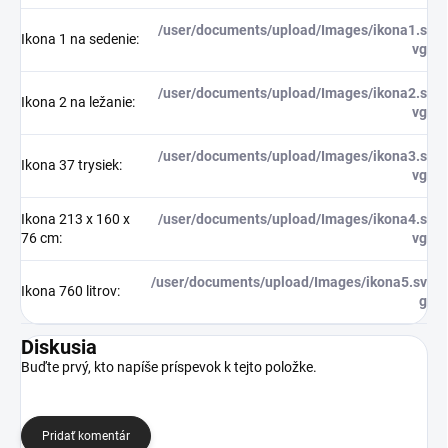
/user/documents/upload/Images/ikona1.s
Ikona 1 na sedenie
:
vg
/user/documents/upload/Images/ikona2.s
Ikona 2 na ležanie
:
vg
/user/documents/upload/Images/ikona3.s
Ikona 37 trysiek
:
vg
Ikona 213 x 160 x
/user/documents/upload/Images/ikona4.s
76 cm
:
vg
/user/documents/upload/Images/ikona5.sv
Ikona 760 litrov
:
g
Diskusia
Buďte prvý, kto napíše príspevok k tejto položke.
Pridať komentár