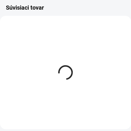
Súvisiaci tovar
Zdvihák termokrytu
Madlo
vrchný
190 €
280 €
Do košíka
Do košíka